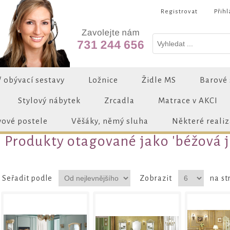
Registrovat
Přihl
/ obývací sestavy
Ložnice
Židle MS
Barové 
Stylový nábytek
Zrcadla
Matrace v AKCI
vové postele
Věšáky, němý sluha
Některé reali
Produkty otagované jako 'béžová j
Seřadit podle
Zobrazit
na st