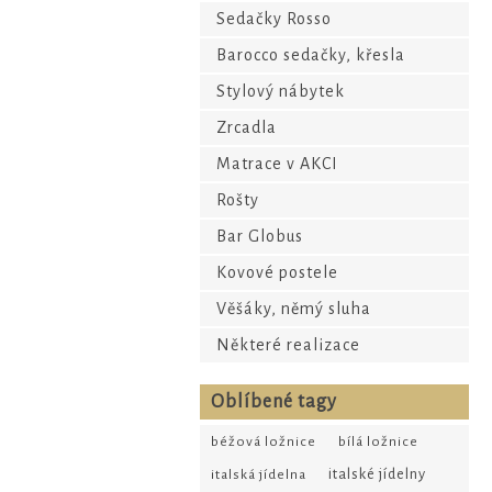
Sedačky Rosso
Barocco sedačky, křesla
Stylový nábytek
Zrcadla
Matrace v AKCI
Rošty
Bar Globus
Kovové postele
Věšáky, němý sluha
Některé realizace
Oblíbené tagy
béžová ložnice
bílá ložnice
italské jídelny
italská jídelna