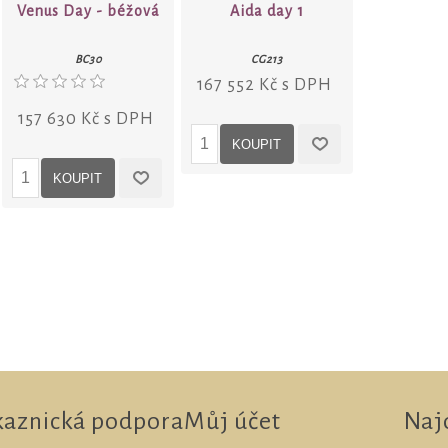
Venus Day - béžová
Aida day 1
BC30
CG213
167 552 Kč s DPH
157 630 Kč s DPH
kaznická podpora
Můj účet
Naj