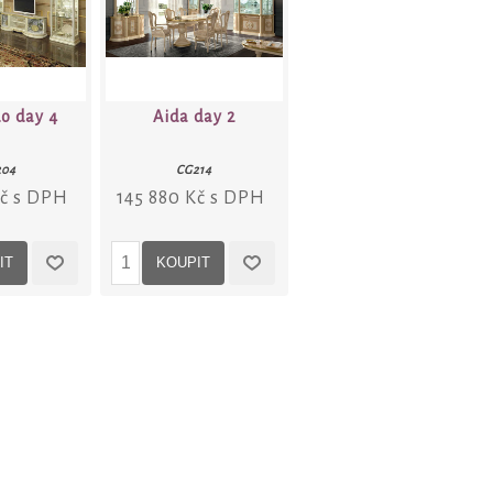
o day 4
Aida day 2
204
CG214
Kč s DPH
145 880 Kč s DPH