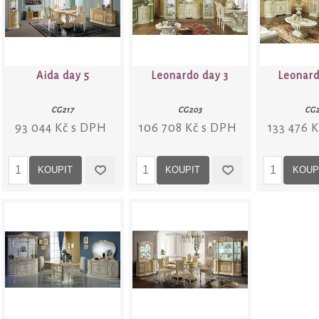
Aida day 5
Leonardo day 3
Leonard
CG217
CG203
CG
93 044 Kč s DPH
106 708 Kč s DPH
133 476 