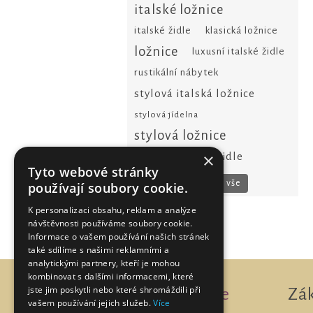
italské ložnice
italské židle
klasická ložnice
ložnice
luxusní italské židle
rustikální nábytek
stylová italská ložnice
stylová jídelna
stylová ložnice
×
stylové židle
židle
Tyto webové stránky
Zobrazit vše
používají soubory cookie.
K personalizaci obsahu, reklam a analýze
návštěvnosti používáme soubory cookie.
Informace o vašem používání našich stránek
také sdílíme s našimi reklamními a
analytickými partnery, kteří je mohou
kombinovat s dalšími informacemi, které
jste jim poskytli nebo které shromáždili při
Informace
Zá
vašem používání jejich služeb.
Více