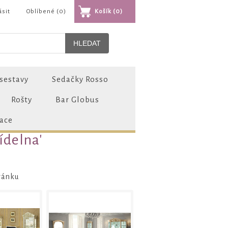
ásit
Oblíbené
(0)
Košík
(0)
sestavy
Sedačky Rosso
Rošty
Bar Globus
zace
ídelna'
ránku