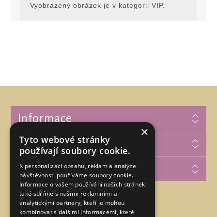
Vyobrazený obrázek je v kategorii VIP.
Informace
×
Tyto webové stránky
Zákaznická podpora
používají soubory cookie.
K personalizaci obsahu, reklam a analýze
Můj účet
návštěvnosti používáme soubory cookie.
Informace o vašem používání našich stránek
také sdílíme s našimi reklamními a
analytickými partnery, kteří je mohou
Najdete nás na
kombinovat s dalšími informacemi, které