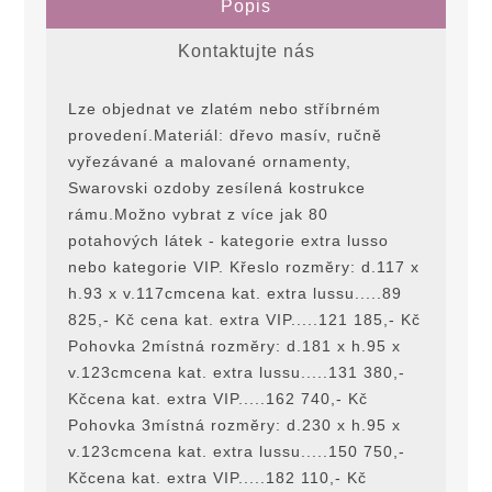
Popis
Kontaktujte nás
Lze objednat ve zlatém nebo stříbrném
provedení.Materiál: dřevo masív, ručnĕ
vyřezávané a malované ornamenty,
Swarovski ozdoby zesílená kostrukce
rámu.Možno vybrat z více jak 80
potahových látek - kategorie extra lusso
nebo kategorie VIP. Křeslo rozmĕry: d.117 x
h.93 x v.117cmcena kat. extra lussu.....89
825,- Kč cena kat. extra VIP.....121 185,- Kč
Pohovka 2místná rozmĕry: d.181 x h.95 x
v.123cmcena kat. extra lussu.....131 380,-
Kčcena kat. extra VIP.....162 740,- Kč
Pohovka 3místná rozmĕry: d.230 x h.95 x
v.123cmcena kat. extra lussu.....150 750,-
Kčcena kat. extra VIP.....182 110,- Kč