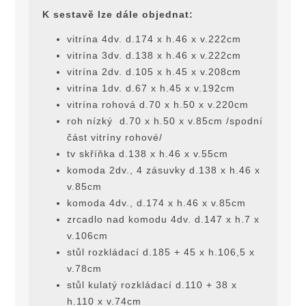
K sestavĕ lze dále objednat:
vitrína 4dv. d.174 x h.46 x v.222cm
vitrína 3dv. d.138 x h.46 x v.222cm
vitrína 2dv. d.105 x h.45 x v.208cm
vitrína 1dv. d.67 x h.45 x v.192cm
vitrína rohová d.70 x h.50 x v.220cm
roh nízký d.70 x h.50 x v.85cm /spodní
část vitríny rohové/
tv skříňka d.138 x h.46 x v.55cm
komoda 2dv., 4 zásuvky d.138 x h.46 x
v.85cm
komoda 4dv., d.174 x h.46 x v.85cm
zrcadlo nad komodu 4dv. d.147 x h.7 x
v.106cm
stůl rozkládací d.185 + 45 x h.106,5 x
v.78cm
stůl kulatý rozkládací d.110 + 38 x
h.110 x v.74cm