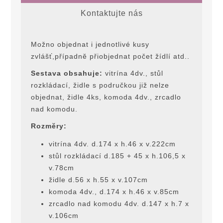
Kontaktujte nás
Možno objednat i jednotlivé kusy
zvlášť,případnĕ přiobjednat počet žídlí atd..
Sestava obsahuje:
vitrína 4dv., stůl
rozkládací, židle s područkou již nelze
objednat, židle 4ks, komoda 4dv., zrcadlo
nad komodu.
Rozmĕry:
vitrína 4dv. d.174 x h.46 x v.222cm
stůl rozkládací d.185 + 45 x h.106,5 x
v.78cm
židle d.56 x h.55 x v.107cm
komoda 4dv., d.174 x h.46 x v.85cm
zrcadlo nad komodu 4dv. d.147 x h.7 x
v.106cm