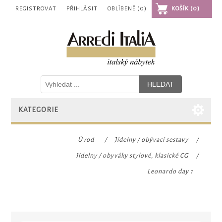
REGISTROVAT
PŘIHLÁSIT
OBLÍBENÉ
(0)
KOŠÍK
(0)
KATEGORIE
Úvod
/
Jídelny / obývací sestavy
/
Jídelny / obyváky stylové, klasické CG
/
Leonardo day 1