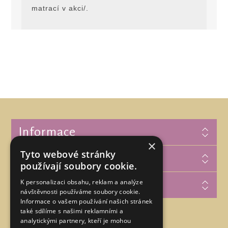
matrací v akci/.
Informace
×
Tyto webové stránky
Zákaznická podpora
používají soubory cookie.
K personalizaci obsahu, reklam a analýze
Můj účet
návštěvnosti používáme soubory cookie.
Informace o vašem používání našich stránek
také sdílíme s našimi reklamními a
analytickými partnery, kteří je mohou
Najdete nás na