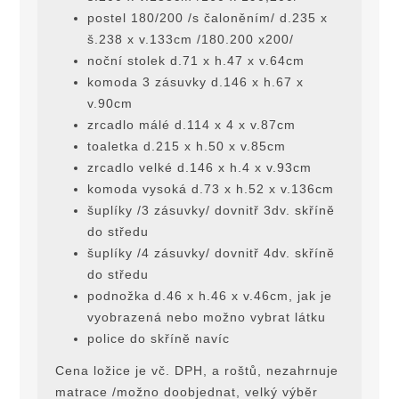
postel 180/200 /s čaloněním/ d.235 x
š.238 x v.133cm /180.200 x200/
noční stolek d.71 x h.47 x v.64cm
komoda 3 zásuvky d.146 x h.67 x
v.90cm
zrcadlo málé d.114 x 4 x v.87cm
toaletka d.215 x h.50 x v.85cm
zrcadlo velké d.146 x h.4 x v.93cm
komoda vysoká d.73 x h.52 x v.136cm
šuplíky /3 zásuvky/ dovnitř 3dv. skřínĕ
do středu
šuplíky /4 zásuvky/ dovnitř 4dv. skřínĕ
do středu
podnožka d.46 x h.46 x v.46cm, jak je
vyobrazená nebo možno vybrat látku
police do skřínĕ navíc
Cena ložice je vč. DPH, a roštů, nezahrnuje
matrace /možno doobjednat, velký výbĕr