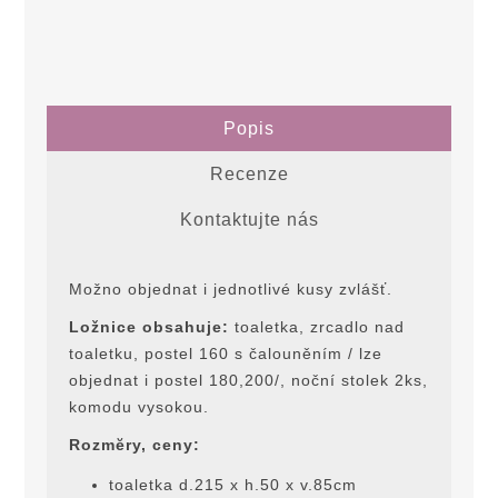
Popis
Recenze
Kontaktujte nás
Možno objednat i jednotlivé kusy zvlášť.
Ložnice obsahuje:
toaletka, zrcadlo nad
toaletku, postel 160 s čalouněním / lze
objednat i postel 180,200/, noční stolek 2ks,
komodu vysokou.
Rozmĕry, ceny:
toaletka d.215 x h.50 x v.85cm