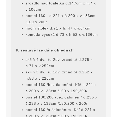
zrcadlo nad toaletku d.147cm x h.7 x
v.106cm
postel 160, d.221 x š.200 x v.133cm
/160 x 200/
noční stolek d.71 x h. 47 x v.64cm
komoda vysoká d.73 x h.52 x v.136cm
K sestavĕ lze dále objednat:
skříň 4 dv. /u 2dv. zrcadla/ d.275 x
h.71 x v.252cm
skříň 3 dv. /u 1dv. zrcadlo/ d.262 x
h.53 x v.226cm
postel 160 /bez čalonění- Kč/ d.221 x
š.200 x v.133cm /160 x 190,200/
postel 180/200 /bez čalonění/ d.235 x
š.238 x v.133cm /180,200 x 200/
postel 160 /s čaloněním- Kč/ d.221 x
š.200 x v.133cm /160 x 190,200/