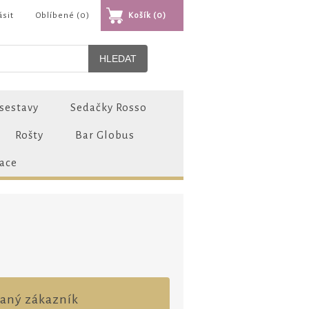
ásit
Oblíbené
(0)
Košík
(0)
sestavy
Sedačky Rosso
Rošty
Bar Globus
zace
vaný zákazník