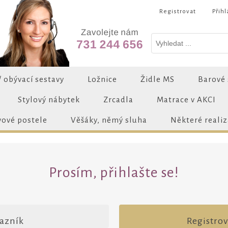
Registrovat
Přihl
/ obývací sestavy
Ložnice
Židle MS
Barové 
Stylový nábytek
Zrcadla
Matrace v AKCI
vové postele
Věšáky, němý sluha
Některé reali
Prosím, přihlašte se!
azník
Registro