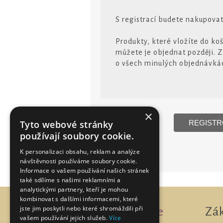
S registrací budete nakupovat 
Produkty, které vložíte do ko
můžete je objednat později. 
o všech minulých objednávká
×
Tyto webové stránky
používají soubory cookie.
K personalizaci obsahu, reklam a analýze
návštěvnosti používáme soubory cookie.
Informace o vašem používání našich stránek
také sdílíme s našimi reklamními a
analytickými partnery, kteří je mohou
kombinovat s dalšími informacemi, které
jste jim poskytli nebo které shromáždili při
Informace
Zá
vašem používání jejich služeb.
Více