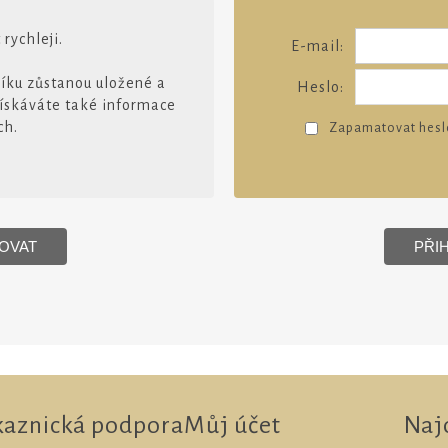
rychleji.
E-mail:
šíku zůstanou uložené a
Heslo:
Získáváte také informace
ch.
Zapamatovat hesl
kaznická podpora
Můj účet
Naj