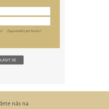
o?
Zapomněli jste heslo?
dete nás na