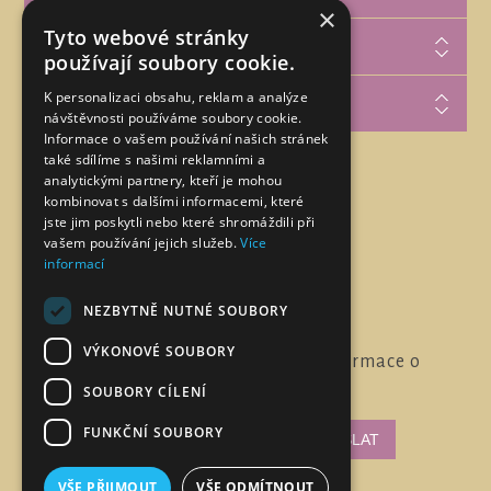
×
Tyto webové stránky
Zákaznická podpora
používají soubory cookie.
K personalizaci obsahu, reklam a analýze
Můj účet
návštěvnosti používáme soubory cookie.
Informace o vašem používání našich stránek
také sdílíme s našimi reklamními a
analytickými partnery, kteří je mohou
Najdete nás na
kombinovat s dalšími informacemi, které
jste jim poskytli nebo které shromáždili při
vašem používání jejich služeb.
Více
informací
NEZBYTNĚ NUTNÉ SOUBORY
VÝKONOVÉ SOUBORY
Chcete pravidelně dostávat informace o
novinkách a akcích?
SOUBORY CÍLENÍ
FUNKČNÍ SOUBORY
VŠE PŘIJMOUT
VŠE ODMÍTNOUT