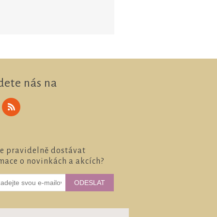
dete nás na
e pravidelně dostávat
mace o novinkách a akcích?