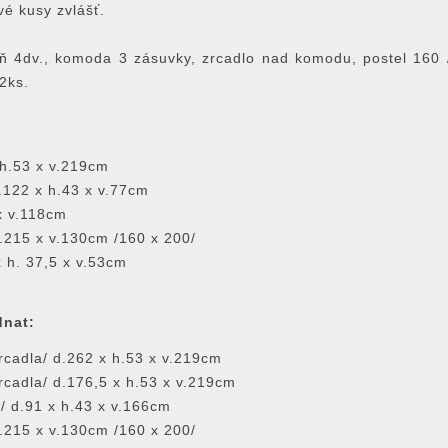
vé kusy zvlášť.
 4dv., komoda 3 zásuvky, zrcadlo nad komodu, postel 160 /
 2ks.
 h.53 x v.219cm
122 x h.43 x v.77cm
x v.118cm
h.215 x v.130cm /160 x 200/
x h. 37,5 x v.53cm
dnat:
zrcadla/ d.262 x h.53 x v.219cm
zrcadla/ d.176,5 x h.53 x v.219cm
 / d.91 x h.43 x v.166cm
h.215 x v.130cm /160 x 200/