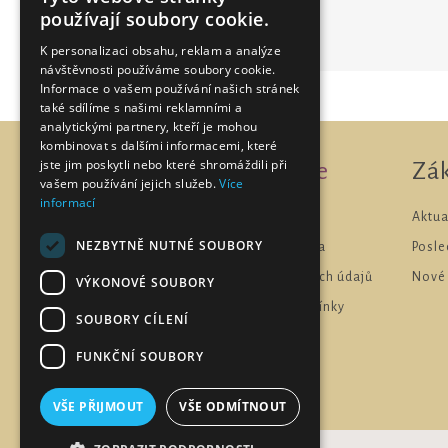
používají soubory cookie.
K personalizaci obsahu, reklam a analýze
návštěvnosti používáme soubory cookie.
Informace o vašem používání našich stránek
také sdílíme s našimi reklamními a
analytickými partnery, kteří je mohou
kombinovat s dalšími informacemi, které
jste jim poskytli nebo které shromáždili při
Informace
Zá
vašem používání jejich služeb.
Více
informací
Mapa webu
Aktua
NEZBYTNĚ NUTNÉ SOUBORY
Doprava a platba
Posle
Ochrana osobních údajů
Nové
VÝKONOVÉ SOUBORY
Obchodní podmínky
SOUBORY CÍLENÍ
Kontakt
FUNKČNÍ SOUBORY
Napište nám
VŠE PŘIJMOUT
VŠE ODMÍTNOUT