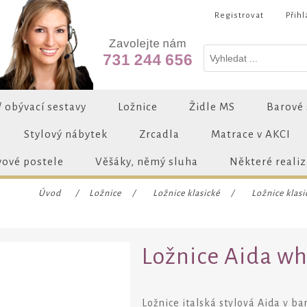
Registrovat
Přihl
/ obývací sestavy
Ložnice
Židle MS
Barové 
Stylový nábytek
Zrcadla
Matrace v AKCI
vové postele
Věšáky, němý sluha
Některé reali
Úvod
/
Ložnice
/
Ložnice klasické
/
Ložnice klasi
Ložnice Aida whi
Ložnice italská stylová Aida v b