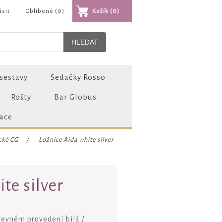
ásit
Oblíbené
(0)
Košík
(0)
sestavy
Sedačky Rosso
Rošty
Bar Globus
zace
cké CG
/
Ložnice Aida white silver
te silver
arevném provedení bílá /