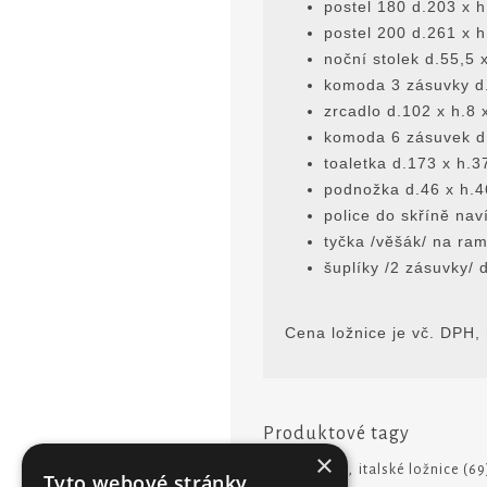
postel 180 d.203 x 
postel 200 d.261 x 
noční stolek d.55,5 
komoda 3 zásuvky d.
zrcadlo d.102 x h.8 
komoda 6 zásuvek d.
toaletka d.173 x h.3
podnožka d.46 x h.4
police do skřínĕ nav
tyčka /vĕšák/ na ra
šuplíky /2 zásuvky/ 
Cena ložnice je vč. DPH,
Produktové tagy
×
ložnice
(65)
,
italské ložnice
(69
Tyto webové stránky