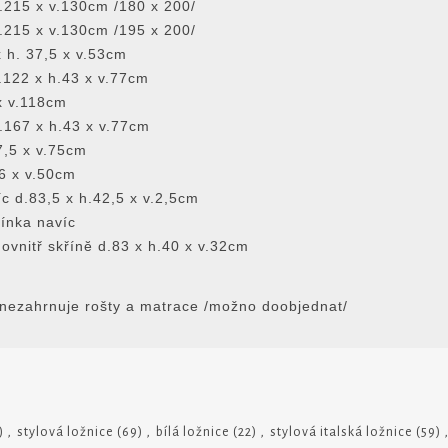
h.215 x v.130cm /180 x 200/
h.215 x v.130cm /195 x 200/
x h. 37,5 x v.53cm
122 x h.43 x v.77cm
x v.118cm
167 x h.43 x v.77cm
7,5 x v.75cm
6 x v.50cm
íc d.83,5 x h.42,5 x v.2,5cm
mínka navíc
dovnitř skřínĕ d.83 x h.40 x v.32cm
 nezahrnuje rošty a matrace /možno doobjednat/
)
,
stylová ložnice
(69)
,
bílá ložnice
(22)
,
stylová italská ložnice
(59)