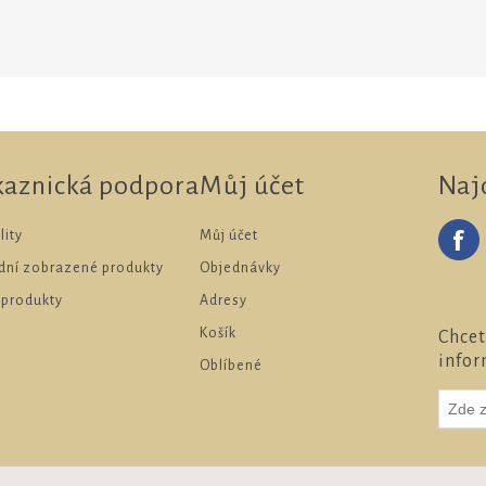
kaznická podpora
Můj účet
Naj
lity
Můj účet
dní zobrazené produkty
Objednávky
 produkty
Adresy
Košík
Chcet
infor
Oblíbené