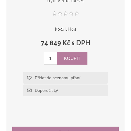
stylu v bílé barvě.
Kód:
LH64
74 849 Kč s DPH