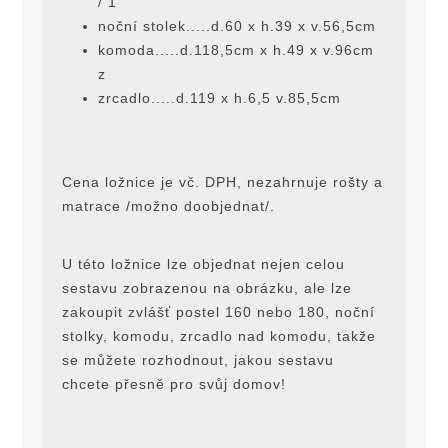
/ 1
noční stolek.....d.60 x h.39 x v.56,5cm
komoda.....d.118,5cm x h.49 x v.96cm
z
zrcadlo.....d.119 x h.6,5 v.85,5cm
Cena ložnice je vč. DPH, nezahrnuje rošty a
matrace /možno doobjednat/.
U této ložnice lze objednat nejen celou
sestavu zobrazenou na obrázku, ale lze
zakoupit zvlášť postel 160 nebo 180, noční
stolky, komodu, zrcadlo nad komodu, takže
se můžete rozhodnout, jakou sestavu
chcete přesně pro svůj domov!