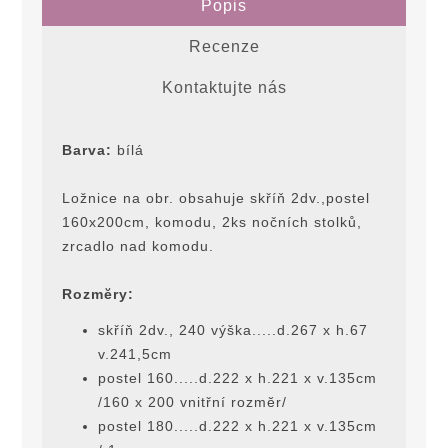
Popis
Recenze
Kontaktujte nás
Barva:
bílá
Ložnice na obr. obsahuje skříň 2dv.,postel
160x200cm, komodu, 2ks nočních stolků,
zrcadlo nad komodu.
Rozmĕry:
skříň 2dv., 240 výška.....d.267 x h.67
v.241,5cm
postel 160.....d.222 x h.221 x v.135cm
/160 x 200 vnitřní rozmĕr/
postel 180.....d.222 x h.221 x v.135cm