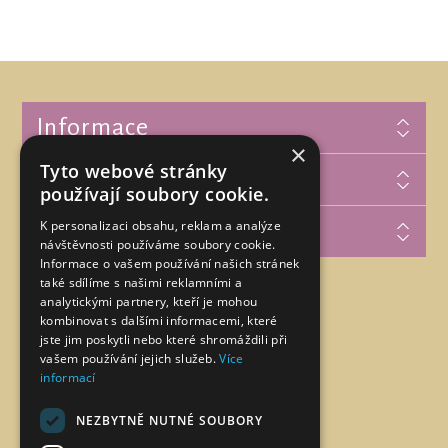
Informace
×
Tyto webové stránky
Zákaznická podpora
používají soubory cookie.
K personalizaci obsahu, reklam a analýze
Můj účet
návštěvnosti používáme soubory cookie.
Informace o vašem používání našich stránek
také sdílíme s našimi reklamními a
analytickými partnery, kteří je mohou
Najdete nás na
kombinovat s dalšími informacemi, které
jste jim poskytli nebo které shromáždili při
vašem používání jejich služeb.
Více
informací
NEZBYTNĚ NUTNÉ SOUBORY