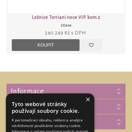
Ložnice Torriani noce VIP kom.2
CG609
240 249 Kč s DPH
Informace
×
Tyto webové stránky
Zákaznická podpora
používají soubory cookie.
K personalizaci obsahu, reklam a analýze
Můj účet
návštěvnosti používáme soubory cookie.
Informace o vašem používání našich stránek