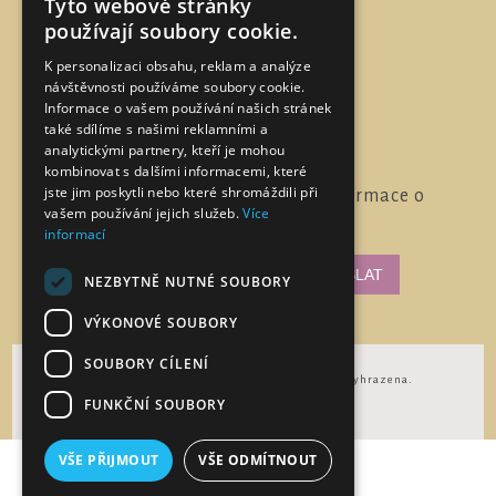
Tyto webové stránky
Najdete nás na
používají soubory cookie.
K personalizaci obsahu, reklam a analýze
návštěvnosti používáme soubory cookie.
Informace o vašem používání našich stránek
také sdílíme s našimi reklamními a
analytickými partnery, kteří je mohou
kombinovat s dalšími informacemi, které
jste jim poskytli nebo které shromáždili při
Chcete pravidelně dostávat informace o
vašem používání jejich služeb.
Více
novinkách a akcích?
informací
NEZBYTNĚ NUTNÉ SOUBORY
VÝKONOVÉ SOUBORY
SOUBORY CÍLENÍ
Copyright © 2026 ArrediItalia. Všechna práva vyhrazena.
FUNKČNÍ SOUBORY
Powered by
nopCommerce
VŠE PŘIJMOUT
VŠE ODMÍTNOUT