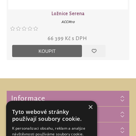
Ložnice Serena
ACCM10
66 399 Kč s DPH
Informace
×
Tyto webové stránky
Zákaznická podpora
používají soubory cookie.
K personalizaci obsahu, reklam a analýze
Můj účet
návštěvnosti používáme soubory cookie.