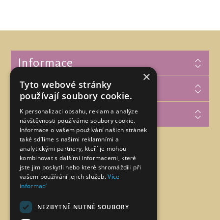
Informace
×
Tyto webové stránky
Zákaznická podpora
používají soubory cookie.
K personalizaci obsahu, reklam a analýze
Můj účet
návštěvnosti používáme soubory cookie.
Informace o vašem používání našich stránek
také sdílíme s našimi reklamními a
analytickými partnery, kteří je mohou
Najdete nás na
kombinovat s dalšími informacemi, které
jste jim poskytli nebo které shromáždili při
vašem používání jejich služeb.
Více
informací
NEZBYTNĚ NUTNÉ SOUBORY