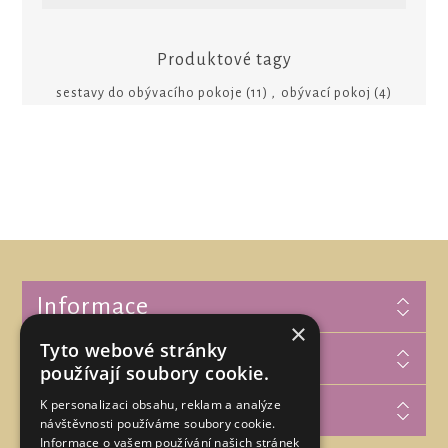
Produktové tagy
sestavy do obývacího pokoje
(11)
,
obývací pokoj
(4)
Informace
×
Tyto webové stránky
Zákaznická podpora
používají soubory cookie.
K personalizaci obsahu, reklam a analýze
Můj účet
návštěvnosti používáme soubory cookie.
Informace o vašem používání našich stránek