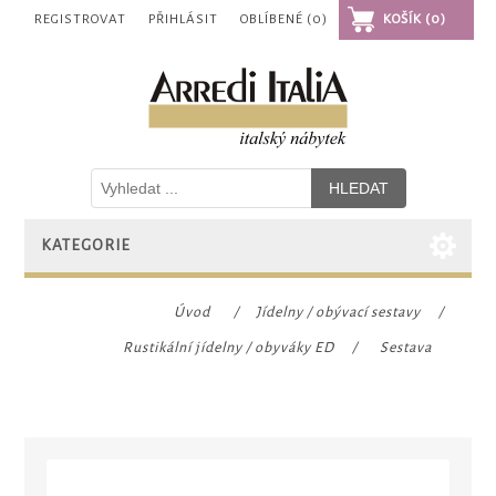
REGISTROVAT
PŘIHLÁSIT
OBLÍBENÉ
(0)
KOŠÍK
(0)
KATEGORIE
Úvod
/
Jídelny / obývací sestavy
/
Rustikální jídelny / obyváky ED
/
Sestava