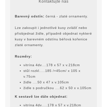
Kontaktujte nás
Barevný odstín:
černá - zlaté ornamenty.
Lze zakoupit i jednotlivé kusy zvlášť nebo
přiobjednat židle, případnĕ objednat nykteré
kusy v barevném odstínu béřová kořenice
zlaté ornamenty.
Rozměry:
vitrína 4dv....178 x 57 x v.218cm
stůl rozkl.....185 /+45cm/ x 105 x
v.75cm
židle ....50 x 47 x v.105cm
židle s područkou ....62 x 50 x v.105cm
K sestavě lze dále objednat:
vitrína 4dv.....178 x 57 x v.218cm