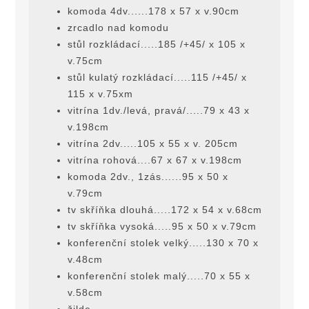
komoda 4dv......178 x 57 x v.90cm
zrcadlo nad komodu
stůl rozkládací.....185 /+45/ x 105 x
v.75cm
stůl kulatý rozkládací.....115 /+45/ x
115 x v.75xm
vitrína 1dv./levá, pravá/.....79 x 43 x
v.198cm
vitrína 2dv.....105 x 55 x v. 205cm
vitrína rohová....67 x 67 x v.198cm
komoda 2dv., 1zás......95 x 50 x
v.79cm
tv skříňka dlouhá.....172 x 54 x v.68cm
tv skříňka vysoká.....95 x 50 x v.79cm
konferenční stolek velký.....130 x 70 x
v.48cm
konferenční stolek malý.....70 x 55 x
v.58cm
žilde