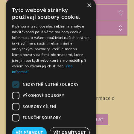
×
Tyto webové stránky
Zákaznická podpora
používají soubory cookie.
K personalizaci obsahu, reklam a analýze
Můj účet
návštěvnosti používáme soubory cookie.
Informace o vašem používání našich stránek
také sdílíme s našimi reklamními a
analytickými partnery, kteří je mohou
Najdete nás na
kombinovat s dalšími informacemi, které
jste jim poskytli nebo které shromáždili při
vašem používání jejich služeb.
Více
informací
NEZBYTNĚ NUTNÉ SOUBORY
VÝKONOVÉ SOUBORY
Chcete pravidelně dostávat informace o
novinkách a akcích?
SOUBORY CÍLENÍ
FUNKČNÍ SOUBORY
VŠE PŘIJMOUT
VŠE ODMÍTNOUT