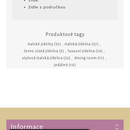
židle s područkou
Produktové tagy
italské jídelny
(31)
,
italská jídelna
(27)
,
černo zlatá jídelna
(5)
,
luxusní jídelna
(16)
,
stylová italská jídelna
(22)
,
dining room
(11)
,
jedáleň
(10)
Informace