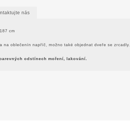
ntaktujte nás
.187 cm
čka na oblečenín napříč, možno také objednat dveře se zrcadly
h barevných odstínech moření, lakování.