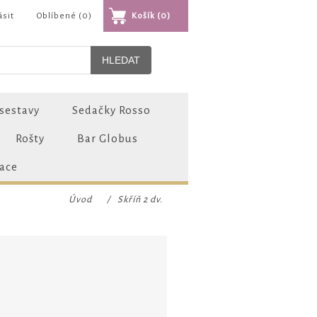
ásit
Oblíbené
(0)
Košík
(0)
sestavy
Sedačky Rosso
Rošty
Bar Globus
zace
Úvod
/
Skříň 2 dv.