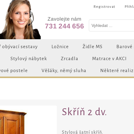
Registrovat
Přihl
/ obývací sestavy
Ložnice
Židle MS
Barové 
Stylový nábytek
Zrcadla
Matrace v AKCI
vové postele
Věšáky, němý sluha
Některé reali
Skříň 2 dv.
Stylová šatní skříň.