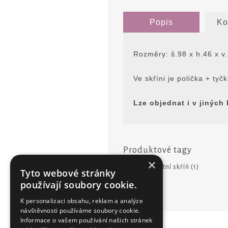
Popis
Ko
Rozmĕry: š.98 x h.46 x v
Ve skříni je polička + ty
Lze objednat i v jinýc
Produktové tagy
×
skříň
(1)
,
šatní skříň
(1)
Tyto webové stránky
používají soubory cookie.
K personalizaci obsahu, reklam a analýze
návštěvnosti používáme soubory cookie.
Informace o vašem používání našich stránek