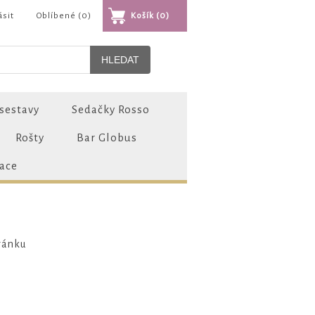
ásit
Oblíbené
(0)
Košík
(0)
sestavy
Sedačky Rosso
Rošty
Bar Globus
zace
ránku