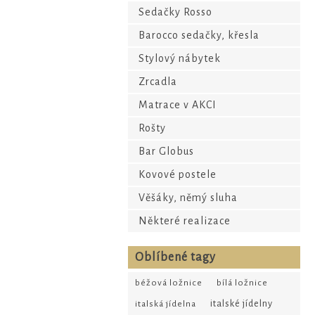
Sedačky Rosso
Barocco sedačky, křesla
Stylový nábytek
Zrcadla
Matrace v AKCI
Rošty
Bar Globus
Kovové postele
Věšáky, němý sluha
Některé realizace
Oblíbené tagy
béžová ložnice
bílá ložnice
italské jídelny
italská jídelna