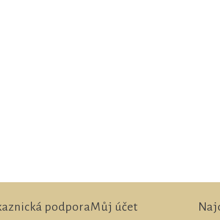
kaznická podpora
Můj účet
Naj