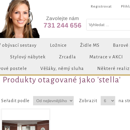
Registrovat
Přihl
/ obývací sestavy
Ložnice
Židle MS
Barové 
Stylový nábytek
Zrcadla
Matrace v AKCI
vové postele
Věšáky, němý sluha
Některé reali
Produkty otagované jako 'stella'
Seřadit podle
Zobrazit
na st