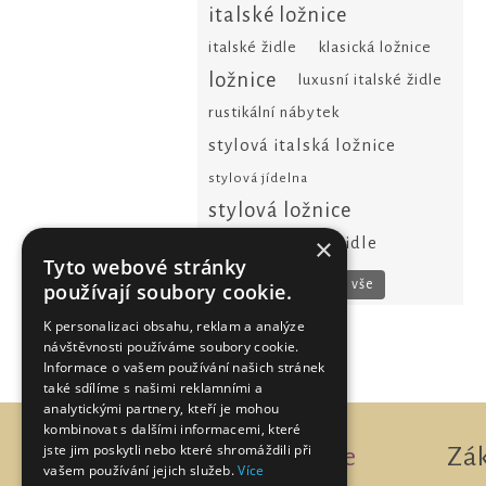
italské ložnice
italské židle
klasická ložnice
ložnice
luxusní italské židle
rustikální nábytek
stylová italská ložnice
stylová jídelna
stylová ložnice
×
stylové židle
židle
Tyto webové stránky
Zobrazit vše
používají soubory cookie.
K personalizaci obsahu, reklam a analýze
návštěvnosti používáme soubory cookie.
Informace o vašem používání našich stránek
také sdílíme s našimi reklamními a
analytickými partnery, kteří je mohou
kombinovat s dalšími informacemi, které
jste jim poskytli nebo které shromáždili při
Informace
Zá
vašem používání jejich služeb.
Více