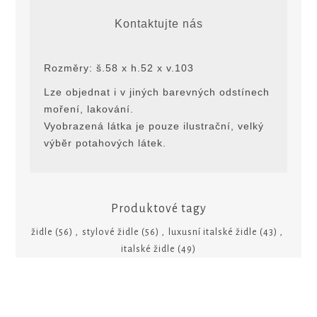
Kontaktujte nás
Rozměry: š.58 x h.52 x v.103
Lze objednat i v jiných barevných odstínech
moření, lakování.
Vyobrazená látka je pouze ilustrační, velký
výbĕr potahových látek.
Produktové tagy
židle
(56)
,
stylové židle
(56)
,
luxusní italské židle
(43)
,
italské židle
(49)