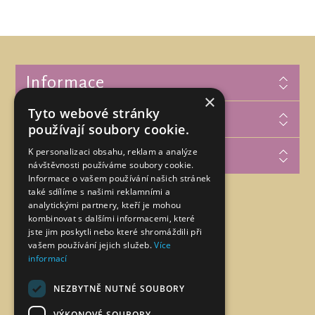
Informace
×
Tyto webové stránky
Zákaznická podpora
používají soubory cookie.
K personalizaci obsahu, reklam a analýze
Můj účet
návštěvnosti používáme soubory cookie.
Informace o vašem používání našich stránek
také sdílíme s našimi reklamními a
analytickými partnery, kteří je mohou
Najdete nás na
kombinovat s dalšími informacemi, které
jste jim poskytli nebo které shromáždili při
vašem používání jejich služeb.
Více
informací
NEZBYTNĚ NUTNÉ SOUBORY
VÝKONOVÉ SOUBORY